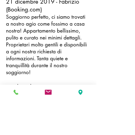
21 dicembre 2019 - Fabrizio
(Booking.com)
Soggiorno perfetto, ci siamo trovati
a nostro agio come fossimo a casa
nostra! Appartamento bellissimo,
pulito e curato nei minimi dettagli.
Proprietari molto gentili e disponibili
a ogni nostra richiesta di
informazioni. Tanta quiete e
tranquillità durante il nostro
soggiorno!
18 dicembre 2019 - Giovanna e
Fabrizio (Guest book)
Grazie Francesca e David per il
piacevole soggiorno, torneremo
sicuramente a trovarvi non appena
ripasseremo da queste parti.